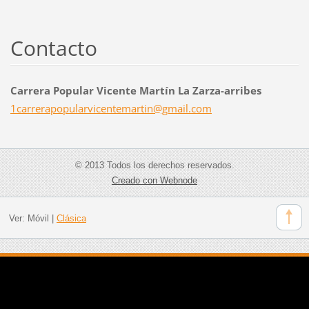
Contacto
Carrera Popular Vicente Martín La Zarza-arribes
1carrera
popularv
icentema
rtin@gma
il.com
© 2013 Todos los derechos reservados.
Creado con Webnode
Ver:
Móvil
|
Clásica