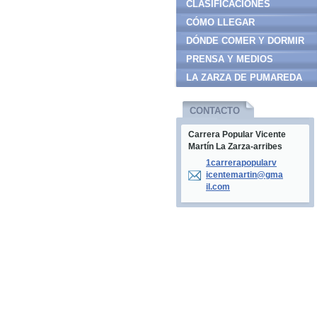
CLASIFICACIONES
CÓMO LLEGAR
DÓNDE COMER Y DORMIR
PRENSA Y MEDIOS
LA ZARZA DE PUMAREDA
CONTACTO
Carrera Popular Vicente
Martín La Zarza-arribes
1carrera
popularv
icentema
rtin@gma
il.com