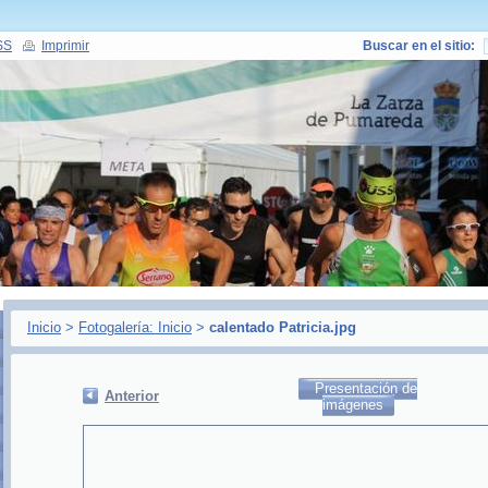
SS
Imprimir
Buscar en el sitio:
Inicio
>
Fotogalería: Inicio
>
calentado Patricia.jpg
Presentación de
Anterior
imágenes