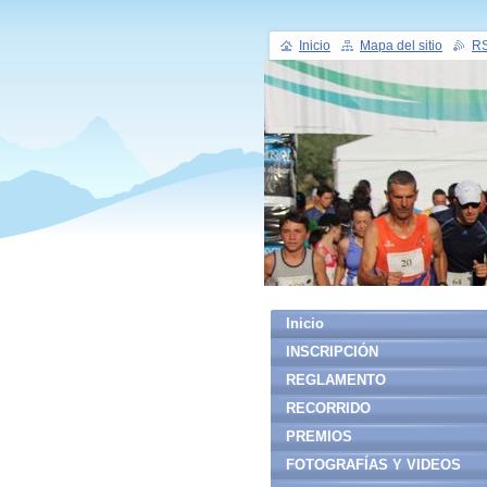
Inicio
Mapa del sitio
R
Inicio
INSCRIPCIÓN
REGLAMENTO
RECORRIDO
PREMIOS
FOTOGRAFÍAS Y VIDEOS