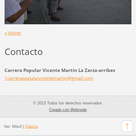
« Volver
Contacto
Carrera Popular Vicente Martín La Zarza-arribes
1carrera
popularv
icentema
rtin@gma
il.com
© 2013 Todos los derechos reservados.
Creado con Webnode
Ver:
Móvil
|
Clásica