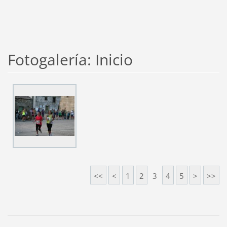
Fotogalería: Inicio
<<
<
1
2
3
4
5
>
>>