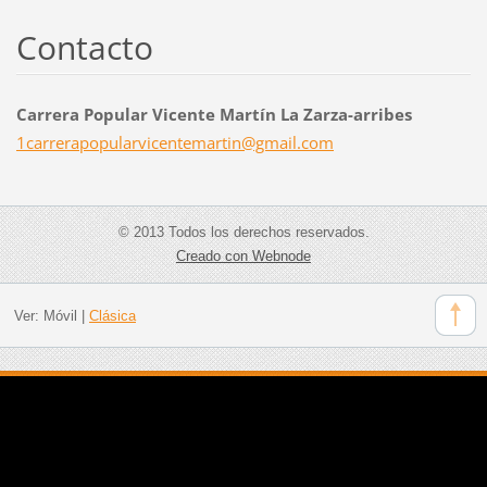
Contacto
Carrera Popular Vicente Martín La Zarza-arribes
1carrera
popularv
icentema
rtin@gma
il.com
© 2013 Todos los derechos reservados.
Creado con Webnode
Ver:
Móvil
|
Clásica